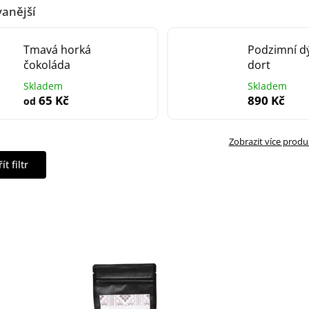
anější
Tmavá horká
Podzimní d
čokoláda
dort
Skladem
Skladem
65 Kč
890 Kč
od
Zobrazit více prod
ít filtr