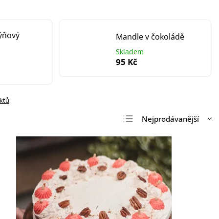
ýňový
Mandle v čokoládě
Skladem
95 Kč
uktů
Nejprodávanější
Nejlevnější
Nejdražší
Abecedně