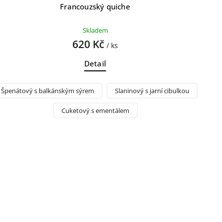
Francouzský quiche
Skladem
620 Kč
/ ks
Detail
Špenátový s balkánským sýrem
Slaninový s jarní cibulkou
Cuketový s ementálem