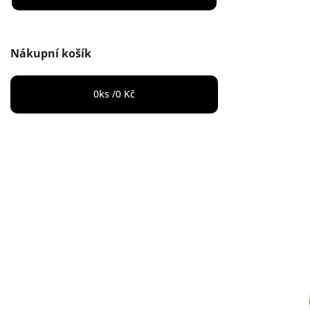
Nákupní košík
0
ks /
0 Kč