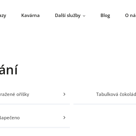
azy
Kavárna
Další služby
Blog
O ná
ání
ražené oříšky
Tabulková čokolá
Napečeno