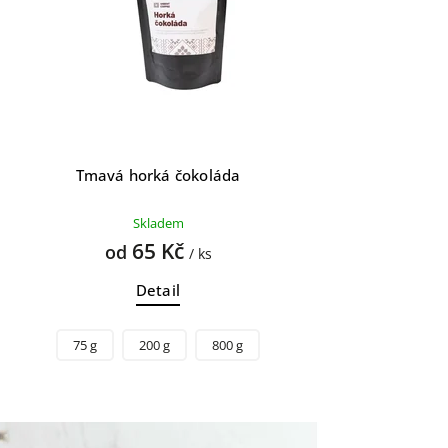
Tmavá horká čokoláda
Skladem
65 Kč
od
/ ks
Detail
75 g
200 g
800 g