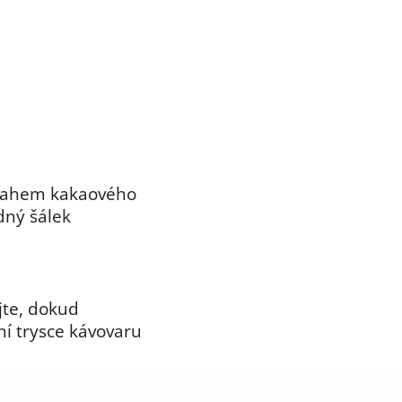
obsahem kakaového
dný šálek
jte, dokud
ní trysce kávovaru