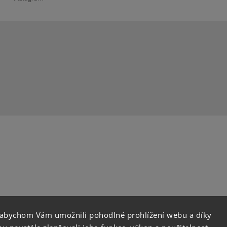
 abychom Vám umožnili pohodlné prohlížení webu a díky
instagram