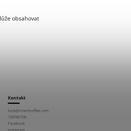
 Může obsahovat
Kontakt
lucie
@
orientcoffee.com
739780709
Facebook
Instagram