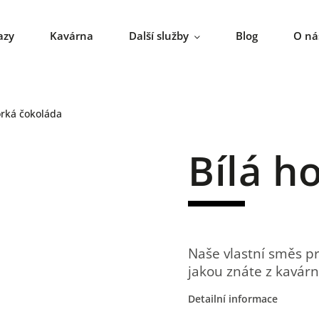
azy
Kavárna
Další služby
Blog
O ná
orká čokoláda
Bílá h
Naše vlastní směs pr
jakou znáte z kavárn
Detailní informace