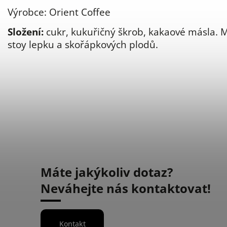
Výrobce: Orient Coffee
Složení:
cukr, kukuřičný škrob, kakaové másla.
stoy lepku a skořápkových plodů.
Máte jakýkoliv dotaz?
Neváhejte nás kontaktovat!
Kontakt