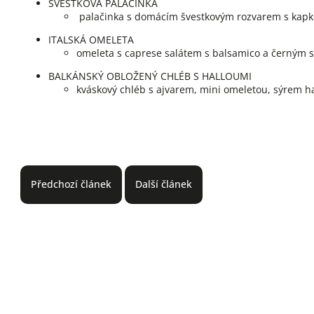
ŠVESTKOVÁ PALAČINKA
palačinka s domácím švestkovým rozvarem s kapk
ITALSKÁ OMELETA
omeleta s caprese salátem s balsamico a černý
BALKÁNSKÝ OBLOŽENÝ CHLÉB S HALLOUMI
kváskový chléb s ajvarem, mini omeletou, sýrem h
Předchozí článek
Další článek