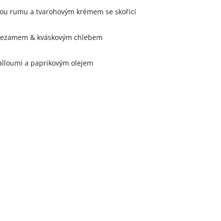
ou rumu a tvarohovým krémem se skořicí
m sezamem & kváskovým chlebem
alloumi a paprikovým olejem