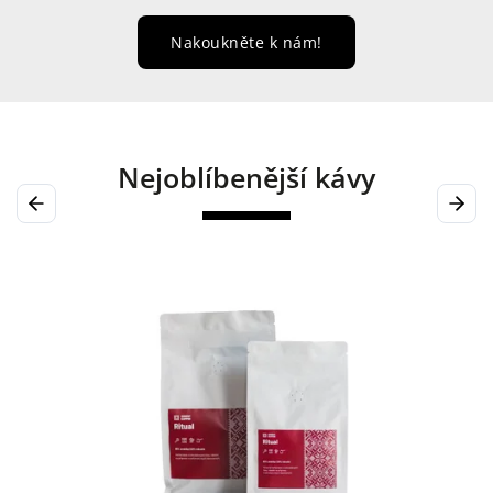
Nakoukněte k nám!
Nejoblíbenější kávy
Previous
Next