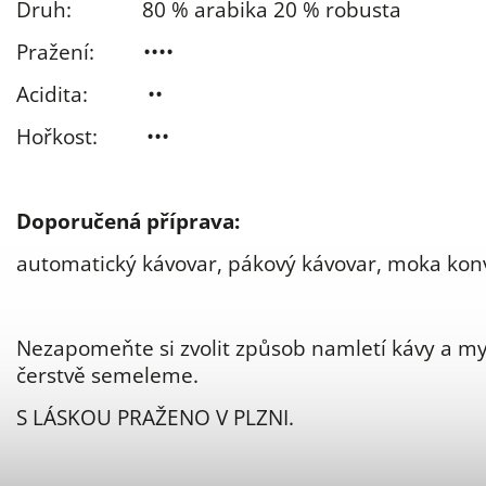
Druh:
80 % arabika 20 % robusta
Pražení: ••••
Acidita: ••
Hořkost: •••
Doporučená příprava:
automatický kávovar, pákový kávovar, moka kon
Nezapomeňte si zvolit způsob namletí kávy a m
čerstvě semeleme.
S LÁSKOU PRAŽENO V PLZNI.