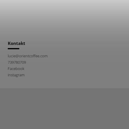
Kontakt
lucie
@
orientcoffee.com
739780709
Facebook
Instagram