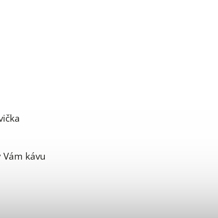
vička
y Vám kávu