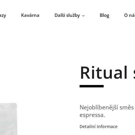
azy
Kavárna
Další služby
Blog
O ná
Ritual
Nejoblíbenější směs
espressa.
Detailní informace