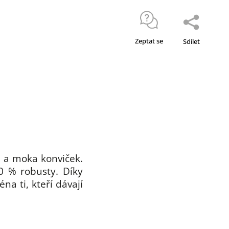
Zeptat se
Sdílet
 a moka konviček.
0 % robusty. Díky
a ti, kteří dávají