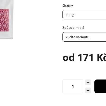
Gramy
Způsob mletí
od
171 K