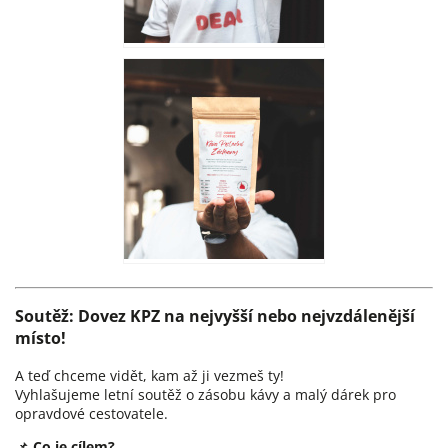
Soutěž: Dovez KPZ na nejvyšší nebo nejvzdálenější
místo!
A teď chceme vidět, kam až ji vezmeš ty!
Vyhlašujeme letní soutěž o zásobu kávy a malý dárek pro
opravdové cestovatele.
📌
Co je cílem?