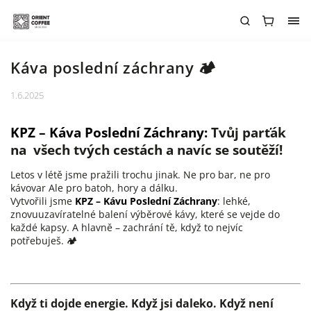
Káva poslední záchrany 🏕
1.6.2025
KPZ – Káva Poslední Záchrany:
Tvůj parťák
na všech tvých cestách a navíc se soutěží!
Letos v létě jsme pražili trochu jinak. Ne pro bar, ne pro
kávovar Ale pro batoh, hory a dálku.
Vytvořili jsme
KPZ – Kávu Poslední Záchrany
: lehké,
znovuuzavíratelné balení výběrové kávy, které se vejde do
každé kapsy. A hlavně – zachrání tě, když to nejvíc
potřebuješ. 🏕
Když ti dojde energie. Když jsi daleko. Když není