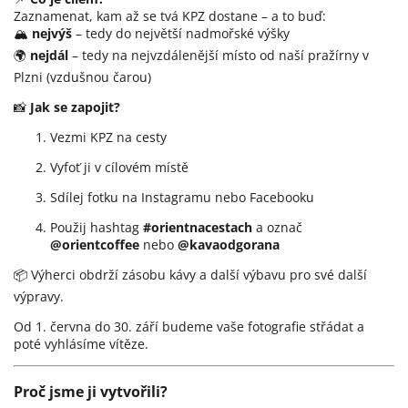
Zaznamenat, kam až se tvá KPZ dostane – a to buď:
🏔
nejvýš
– tedy do největší nadmořské výšky
🌍
nejdál
– tedy na nejvzdálenější místo od naší pražírny v
Plzni (vzdušnou čarou)
📸
Jak se zapojit?
Vezmi KPZ na cesty
Vyfoť ji v cílovém místě
Sdílej fotku na Instagramu nebo Facebooku
Použij hashtag
#orientnacestach
a označ
@orientcoffee
nebo
@kavaodgorana
📦 Výherci obdrží zásobu kávy a další výbavu pro své další
výpravy.
Od 1. června do 30. září budeme vaše fotografie střádat a
poté vyhlásíme vítěze.
Proč jsme ji vytvořili?