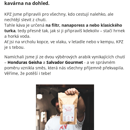
kavárna na dohled.
KPZ jsme připravili pro všechny, kdo cestují nalehko, ale
nechtějí slevit z chuti.
Tahle káva je určená
na filtr, nanaporess a nebo klasického
turka
, tedy přesně tak, jak si ji připravíš kdekoliv – stačí hrnek
a horká voda.
Ať jsi na vrcholu kopce, ve vlaku, v letadle nebo v kempu, KPZ
je s tebou.
Namíchali jsme jí ze dvou výběrových arabik vynikajících chutí
–
Honduras
Geisha
a
Salvador
Gourmet
-
a
ve správném
poměru vznikla směs, která nás všechny příjemně překvapila
.
Věříme, že potěší i tebe!