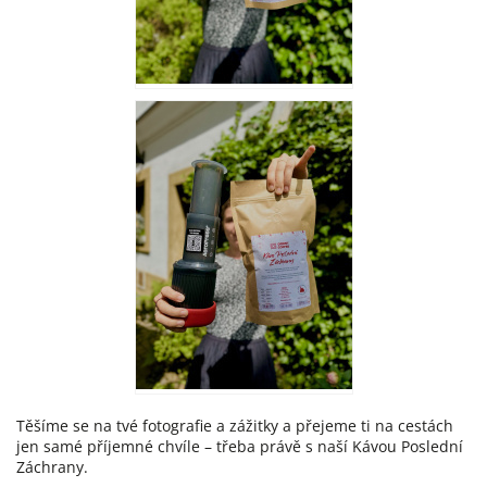
Těšíme se na tvé fotografie a zážitky a přejeme ti na cestách
jen samé příjemné chvíle – třeba právě s naší
K
ávou
P
oslední
Z
áchrany.