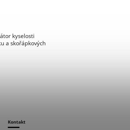
átor kyselosti
ku a skořápkových
Kontakt