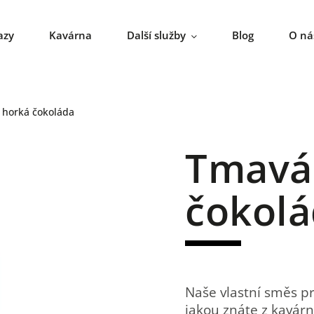
azy
Kavárna
Další služby
Blog
O ná
 horká čokoláda
Tmavá
čokol
Naše vlastní směs p
jakou znáte z kavárn