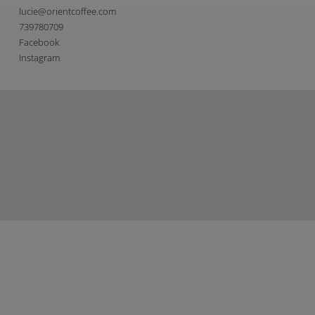
lucie
@
orientcoffee.com
739780709
Facebook
Instagram