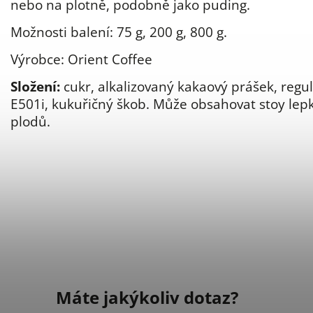
nebo na plotně, podobně jako puding.
Možnosti balení: 75 g, 200 g, 800 g.
Výrobce: Orient Coffee
Složení:
cukr, alkalizovaný kakaový prášek, regul
E501i, kukuřičný škob. Může obsahovat stoy lep
plodů.
Máte jakýkoliv dotaz?