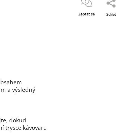
Zeptat se
Sdílet
 obsahem
em a výsledný
jte, dokud
ní trysce kávovaru