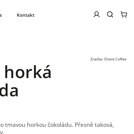
s
Kontakt
Značka:
Orient Coffee
 horká
áda
ro tmavou horkou čokoládu. Přesně taková,
y.