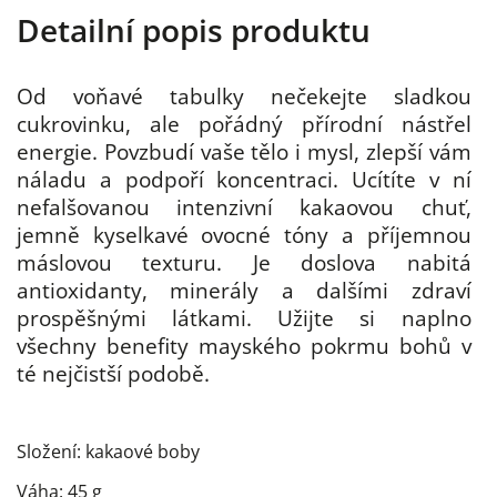
Detailní popis produktu
Od voňavé tabulky nečekejte sladkou
cukrovinku, ale pořádný přírodní nástřel
energie. Povzbudí vaše tělo i mysl, zlepší vám
náladu a podpoří koncentraci. Ucítíte v ní
nefalšovanou intenzivní kakaovou chuť,
jemně kyselkavé ovocné tóny a příjemnou
máslovou texturu. Je doslova nabitá
antioxidanty, minerály a dalšími zdraví
prospěšnými látkami. Užijte si naplno
všechny benefity mayského pokrmu bohů v
té nejčistší podobě.
Složení: kakaové boby
Váha: 45 g