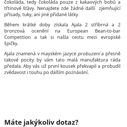
čokoláda, tedy čokoláda pouze z kakaových bobů a
třtinové šťávy. Nenajdete zde žádné další zjemňující
přísady, tuky, ani jiné přidané látky.
B
ěhem krátké doby získala Ajala 2 stříbrná a 2
bronzová ocenění na European Bean-to-bar
Competition a tak si našla cestu mezi evropské
špičky.
Ajala znamená v mayském jazyce
probuzení
a přesně
takové pocity by vám tato malá manufaktura ráda
předala. Aby vás už první kousek překvapil a probudil
zvědavost i touhu po dalším poznávání.
Máte jakýkoliv dotaz?