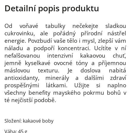
Detailní popis produktu
Od voňavé tabulky nečekejte sladkou
cukrovinku, ale pořádný přírodní nástřel
energie. Povzbudí vaše tělo i mysl, zlepší vám
náladu a podpoří koncentraci. Ucítíte v ní
nefalšovanou intenzivní kakaovou chuť,
jemně kyselkavé ovocné tóny a příjemnou
máslovou texturu. Je doslova nabitá
antioxidanty, minerály a dalšími zdraví
prospěšnými látkami. Užijte si naplno
všechny benefity mayského pokrmu bohů v
té nejčistší podobě.
Složení: kakaové boby
Váha: 45 g