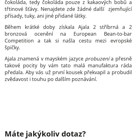
čokoláda, tedy čokoláda pouze z kakaových bobů a
třtinové šťávy. Nenajdete zde žádné další zjemňující
přísady, tuky, ani jiné přidané látky.
B
ěhem krátké doby získala Ajala 2 stříbrná a 2
bronzová ocenění na European Bean-to-bar
Competition a tak si našla cestu mezi evropské
špičky.
Ajala znamená v mayském jazyce
probuzení
a přesně
takové pocity by vám tato malá manufaktura ráda
předala. Aby vás už první kousek překvapil a probudil
zvědavost i touhu po dalším poznávání.
Máte jakýkoliv dotaz?