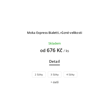
Moka Express Bialetti, různé velikosti
Skladem
676 Kč
od
/ ks
Detail
2 šálky
3 šálky
4 šálky
+ další