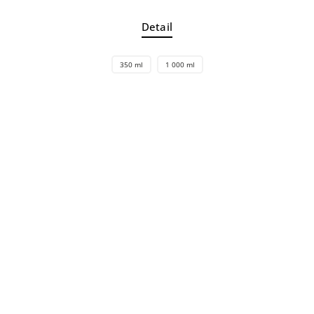
Detail
350 ml
1 000 ml