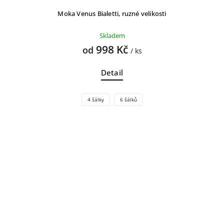
Moka Venus Bialetti, ruzné velikosti
Skladem
998 Kč
od
/ ks
Detail
4 šálky
6 šálků