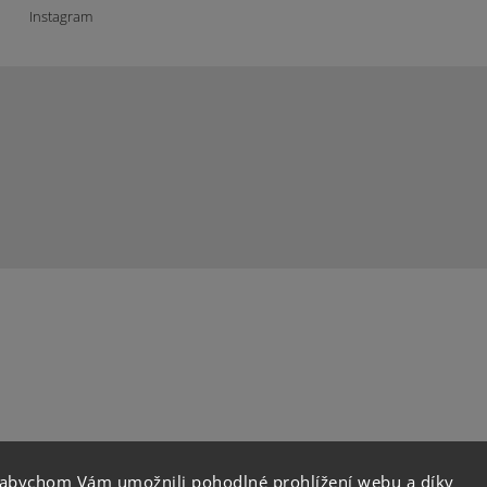
Instagram
 abychom Vám umožnili pohodlné prohlížení webu a díky