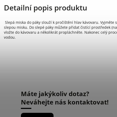
Detailní popis produktu
Slepá miska do páky slouží k pročištění hlav kávovaru. Vyjměte sí
slepou misku. Do slepé páky můžete přidat čistící prostředek (nap
vložte do kávovaru a několikrát propláchněte. Nakonec celý proce
vodou.
Máte jakýkoliv dotaz?
Neváhejte nás kontaktovat!