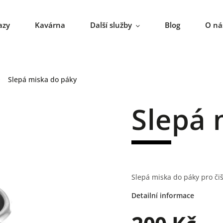
azy
Kavárna
Další služby
Blog
O ná
Slepá miska do páky
Slepá 
Slepá miska do páky pro čiš
Detailní informace