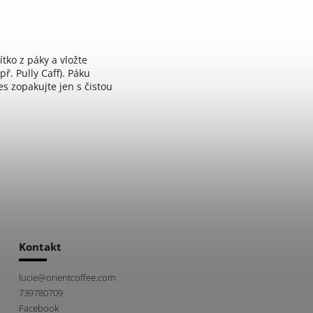
tko z páky a vložte
ř. Pully Caff). Páku
s zopakujte jen s čistou
Kontakt
lucie
@
orientcoffee.com
739780709
Facebook