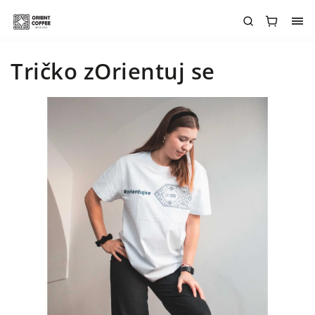
Tričko zOrientuj se