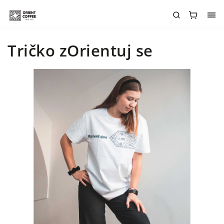
Tričko zOrientuj se