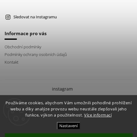
Sledovat na Instagramu
Informace pro vás
Obchodní podmínky
Podmínky ochrany osobních údajů
Kontakt
instagram
Používáme cookies, abychom Vám umožnili pohodlné prohlížení
Facebook
Instagram
webu a díky analýze provozu webu neustále zlepšovali jeho
funkce, výkon a použitelnost.
Více informací
Nastavení
Copyright 2026
Orient Coffee
. Všechna práva vyhrazena.
Vytvořil
Shoptet
| Design
Shoptak.cz