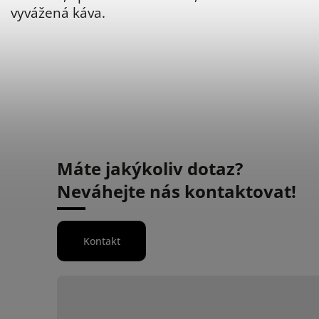
vyvážená káva
.
Máte jakýkoliv dotaz?
Neváhejte nás kontaktovat!
Kontakt