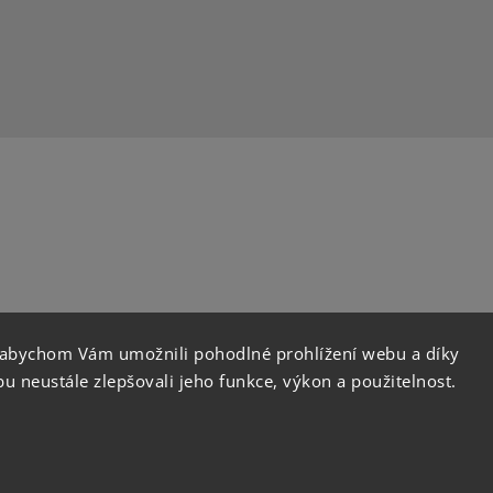
 abychom Vám umožnili pohodlné prohlížení webu a díky
instagram
 neustále zlepšovali jeho funkce, výkon a použitelnost.
Copyright 2026
Orient Coffee
. Všechna práva vyhraze
Vytvořil
Shoptet
| Design
Shoptak.cz