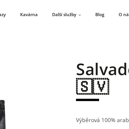
azy
Kavárna
Další služby
Blog
O ná
Salva
🇸🇻
Výběrová 100% arab