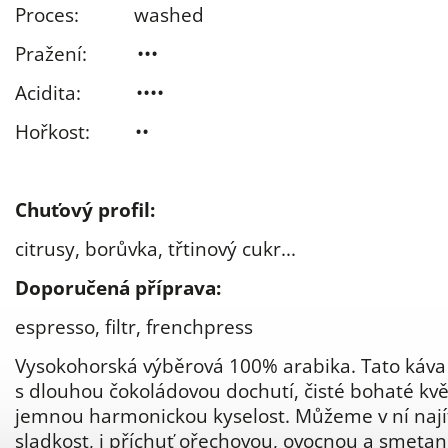
Proces:
washed
Pražení: ••
•
Acidita: ••
•
•
Hořkost: ••
Chuťový
profil
:
citrusy, borůvka, třtinový cukr...
Doporučená příprava:
espresso, filtr, frenchpress
Vysokohorská výběrová 100% arabika. Tato káva
s dlouhou čokoládovou dochutí, čisté bohaté kv
jemnou harmonickou kyselost. Můžeme v ní nají
sladkost, i příchuť ořechovou, ovocnou a smetan