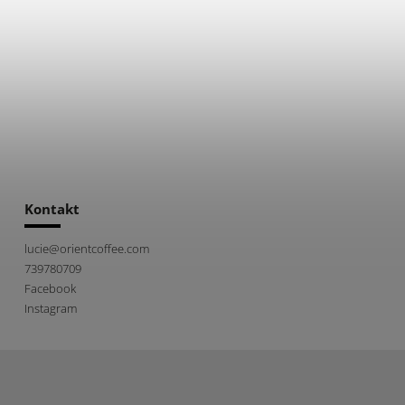
Kontakt
lucie
@
orientcoffee.com
739780709
Facebook
Instagram