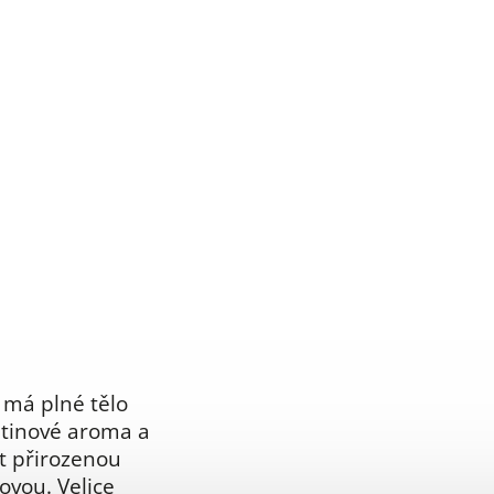
 má plné tělo
ětinové aroma a
t přirozenou
ovou. Velice