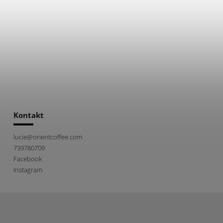
Kontakt
lucie
@
orientcoffee.com
739780709
Facebook
Instagram