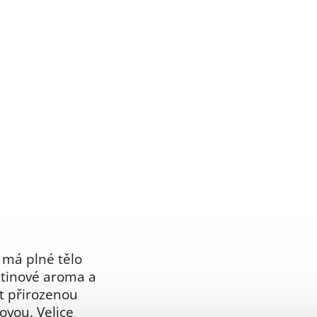
 má plné tělo
ětinové aroma a
t přirozenou
ovou. Velice