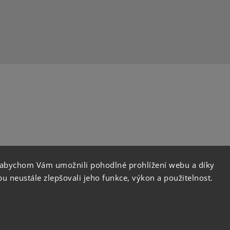
 abychom Vám umožnili pohodlné prohlížení webu a díky
instagram
 neustále zlepšovali jeho funkce, výkon a použitelnost.
Copyright 2026
Orient Coffee
. Všechna práva vyhraze
Vytvořil
Shoptet
| Design
Shoptak.cz