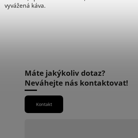
vyvážená káva
.
Máte jakýkoliv dotaz?
Neváhejte nás kontaktovat!
Kontakt