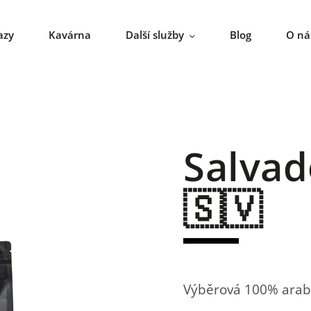
azy
Kavárna
Další služby
Blog
O ná
Salva
🇸🇻
Výběrová 100% arab