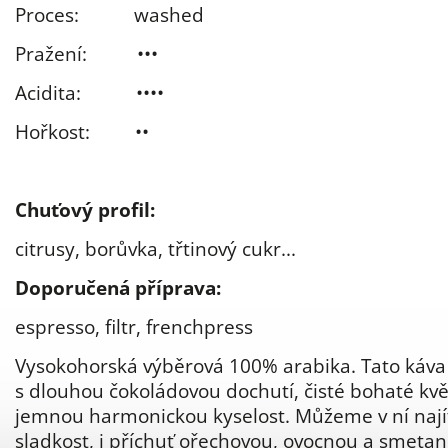
Proces:
washed
Pražení: ••
•
Acidita: ••
•
•
Hořkost: ••
Chuťový
profil
:
citrusy, borůvka, třtinový cukr...
Doporučená příprava:
espresso, filtr, frenchpress
Vysokohorská výběrová 100% arabika. Tato káva
s dlouhou čokoládovou dochutí, čisté bohaté kv
jemnou harmonickou kyselost. Můžeme v ní nají
sladkost, i příchuť ořechovou, ovocnou a smetan