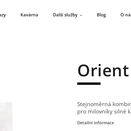
azy
Kavárna
Další služby
Blog
O ná
Orient
Stejnoměrná kombina
pro milovníky silné
Detailní informace