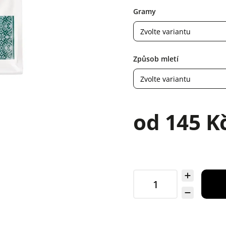
Gramy
Způsob mletí
od
145 K