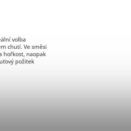
ální volba
em chutí. Ve směsi
 a hořkost, naopak
uťový požitek