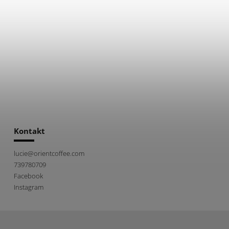
Kontakt
lucie
@
orientcoffee.com
739780709
Facebook
Instagram