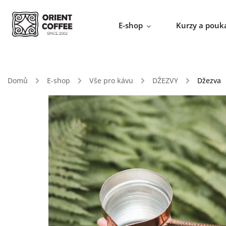
E-shop
Kurzy a pouk
Domů
/
E-shop
/
Vše pro kávu
/
DŽEZVY
/
Džezva