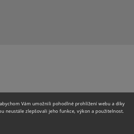
 abychom Vám umožnili pohodlné prohlížení webu a díky
instagram
 neustále zlepšovali jeho funkce, výkon a použitelnost.
Copyright 2026
Orient Coffee
. Všechna práva vyhraze
Vytvořil
Shoptet
| Design
Shoptak.cz