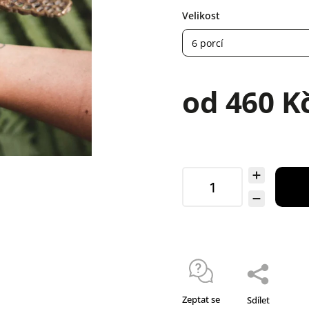
Velikost
od
460 K
Zeptat se
Sdílet