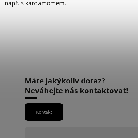
např. s kardamomem.
Máte jakýkoliv dotaz?
Neváhejte nás kontaktovat!
Kontakt