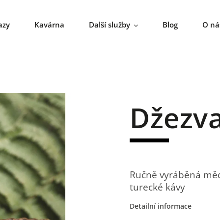
azy
Kavárna
Další služby
Blog
O ná
Džezv
Ručně vyráběná měd
turecké kávy
Detailní informace